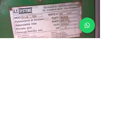
Ti interessa il prodotto?
Contattaci per una consulenza gratuita.
Contattaci
I
nformativa sui cookie
Informativa sulla privacy