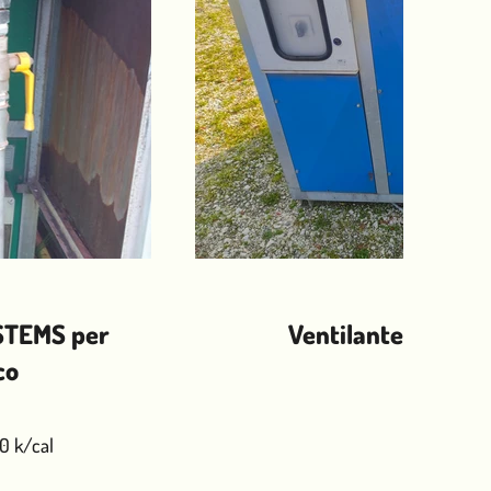
YSTEMS per
Ventilante per pal
co
0 k/cal